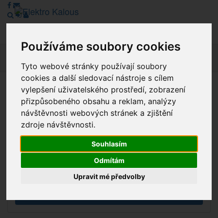
Používáme soubory cookies
Navig
Tyto webové stránky používají soubory
cookies a další sledovací nástroje s cílem
vylepšení uživatelského prostředí, zobrazení
Vážení zákazníci, v tuto chvíli je Náš internetový obchod v
přizpůsobeného obsahu a reklam, analýzy
režimu Katalogu. Objednávky on-line nyní nelze vyřídit.
návštěvnosti webových stránek a zjištění
Děkujeme za pochopení.
zdroje návštěvnosti.
Souhlasím
Výprodej
Odmítám
Novinky
Upravit mé předvolby
Akce