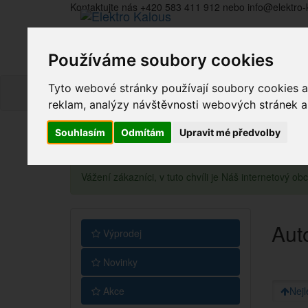
Kontaktujte nás +420 583 411 912 nebo info@elektro-
Používáme soubory cookies
Tyto webové stránky používají soubory cookies a 
reklam, analýzy návštěvnosti webových stránek a z
Souhlasím
Odmítám
Upravit mé předvolby
Vážení zákazníci, v tuto chvíli je Náš internetový 
Aut
Výprodej
Novinky
Akce
Nejl