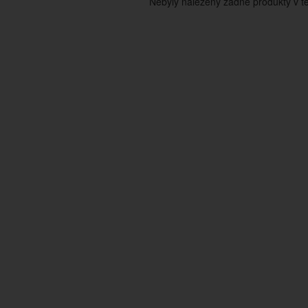
Nebyly nalezeny žádné produkty v tét