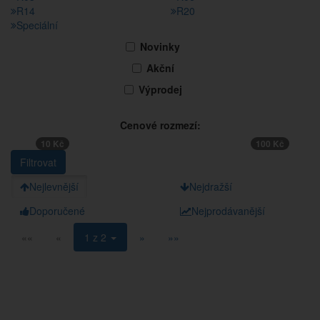
R14
R20
Speciální
Novinky
Akční
Výprodej
Cenové rozmezí:
10 Kč
100 Kč
Nejlevnější
Nejdražší
Doporučené
Nejprodávanější
««
«
1 z 2
»
»»