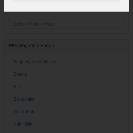
Vyhledávání
Kategorie e-shopu
Adaptéry,Trafa,Měniče
Baterie
Bílá
Elektronika
Instal. Mater
Náhr. Díly