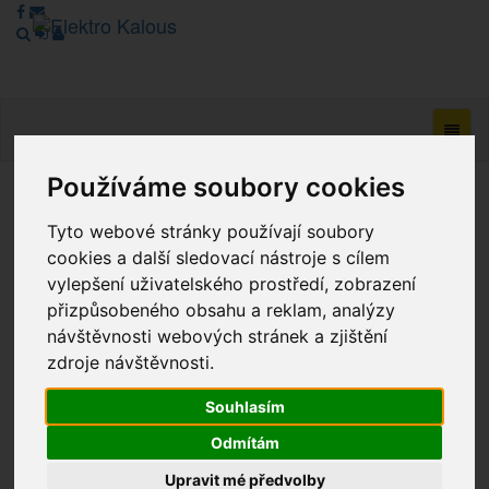
Navig
Používáme soubory cookies
Vážení zákazníci, v tuto chvíli je Náš internetový obchod v
Tyto webové stránky používají soubory
režimu Katalogu. Objednávky on-line nyní nelze vyřídit.
Děkujeme za pochopení.
cookies a další sledovací nástroje s cílem
vylepšení uživatelského prostředí, zobrazení
přizpůsobeného obsahu a reklam, analýzy
návštěvnosti webových stránek a zjištění
Výprodej
zdroje návštěvnosti.
Novinky
Souhlasím
Akce
Odmítám
Upravit mé předvolby