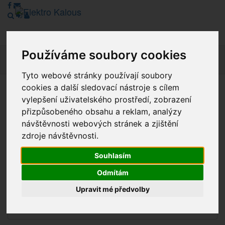
Používáme soubory cookies
Navig
Tyto webové stránky používají soubory
cookies a další sledovací nástroje s cílem
Vážení zákazníci, v tuto chvíli je Náš internetový obchod v
vylepšení uživatelského prostředí, zobrazení
režimu Katalogu. Objednávky on-line nyní nelze vyřídit.
přizpůsobeného obsahu a reklam, analýzy
Děkujeme za pochopení.
návštěvnosti webových stránek a zjištění
zdroje návštěvnosti.
Souhlasím
Výprodej
Odmítám
Novinky
Upravit mé předvolby
Akce