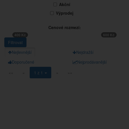
Akční
Výprodej
Cenové rozmezí:
400 Kč
600 Kč
Nejlevnější
Nejdražší
Doporučené
Nejprodávanější
««
«
1 z 1
»
»»