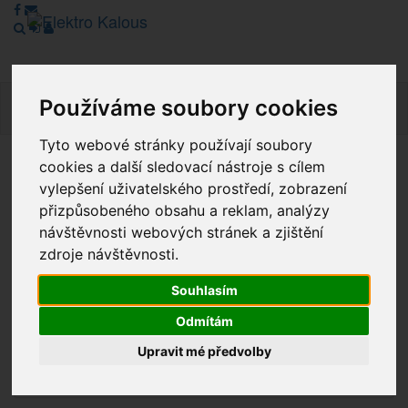
Používáme soubory cookies
Navig
Tyto webové stránky používají soubory
cookies a další sledovací nástroje s cílem
Vážení zákazníci, v tuto chvíli je Náš internetový obchod v
vylepšení uživatelského prostředí, zobrazení
režimu Katalogu. Objednávky on-line nyní nelze vyřídit.
přizpůsobeného obsahu a reklam, analýzy
Děkujeme za pochopení.
návštěvnosti webových stránek a zjištění
zdroje návštěvnosti.
Výprodej
Souhlasím
Odmítám
Novinky
Upravit mé předvolby
Akce