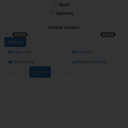
Akční
Výprodej
Cenové rozmezí:
520 Kč
800 Kč
Nejlevnější
Nejdražší
Doporučené
Nejprodávanější
««
«
1 z 1
»
»»