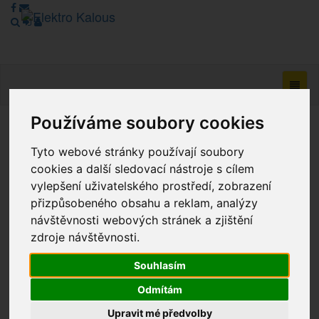
Navig
Používáme soubory cookies
Vážení zákazníci, v tuto chvíli je Náš internetový obchod v
Tyto webové stránky používají soubory
režimu Katalogu. Objednávky on-line nyní nelze vyřídit.
Děkujeme za pochopení.
cookies a další sledovací nástroje s cílem
vylepšení uživatelského prostředí, zobrazení
přizpůsobeného obsahu a reklam, analýzy
návštěvnosti webových stránek a zjištění
Výprodej
zdroje návštěvnosti.
Novinky
Souhlasím
Akce
Odmítám
Upravit mé předvolby