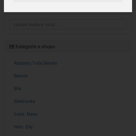
Vyhledávání
Kategorie e-shopu
Adaptéry,Trafa,Měniče
Baterie
Bílá
Elektronika
Instal. Mater
Náhr. Díly