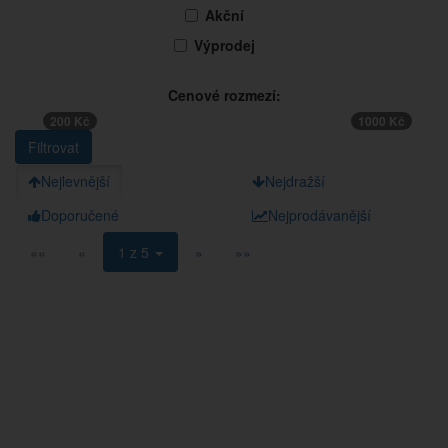
Akční
Výprodej
Cenové rozmezí:
200 Kč
1000 Kč
Nejlevnější
Nejdražší
Doporučené
Nejprodávanější
««
«
1 z 5
»
»»