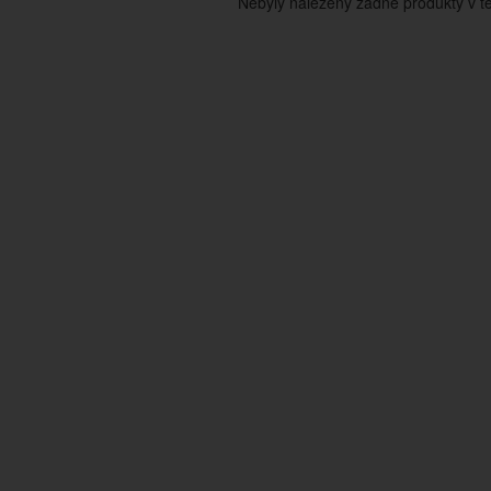
Nebyly nalezeny žádné produkty v tét