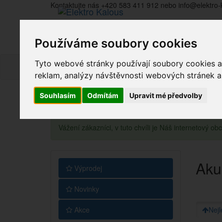
Kontaktujte nás +420 583 411 912 nebo info@elektro-
Používáme soubory cookies
Tyto webové stránky používají soubory cookies a 
reklam, analýzy návštěvnosti webových stránek a z
Souhlasím
Odmítám
Upravit mé předvolby
Vážení zákazníci, v tuto chvíli je Náš internetový 
Aku
Výprodej
Novinky
Akce
Nejl