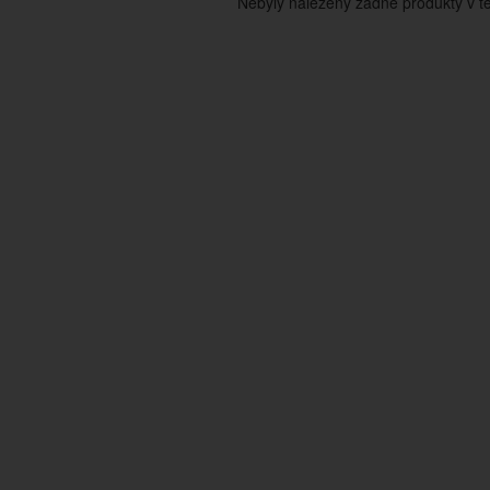
Nebyly nalezeny žádné produkty v tét