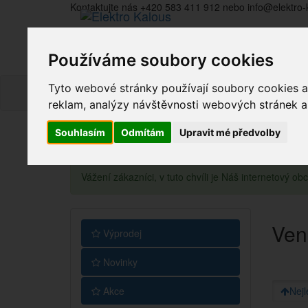
Kontaktujte nás +420 583 411 912 nebo info@elektro-
Používáme soubory cookies
Tyto webové stránky používají soubory cookies a 
reklam, analýzy návštěvnosti webových stránek a z
Souhlasím
Odmítám
Upravit mé předvolby
Vážení zákazníci, v tuto chvíli je Náš internetový 
Ven
Výprodej
Novinky
Akce
Nejl