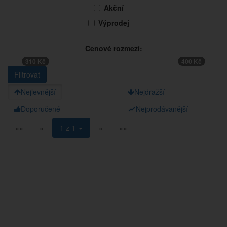
Akční
Výprodej
Cenové rozmezí:
310 Kč
400 Kč
Nejlevnější
Nejdražší
Doporučené
Nejprodávanější
««
«
1 z 1
»
»»