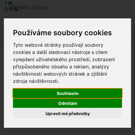
Používáme soubory cookies
Navig
Tyto webové stránky používají soubory
cookies a další sledovací nástroje s cílem
Vážení zákazníci, v tuto chvíli je Náš internetový obchod v
vylepšení uživatelského prostředí, zobrazení
režimu Katalogu. Objednávky on-line nyní nelze vyřídit.
přizpůsobeného obsahu a reklam, analýzy
Děkujeme za pochopení.
návštěvnosti webových stránek a zjištění
zdroje návštěvnosti.
Souhlasím
Výprodej
Odmítám
Novinky
Upravit mé předvolby
Akce